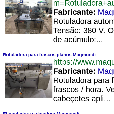
m=Rotuladora+au
Fabricante:
Maq
Rotuladora autom
Tensão: 380 V. O
de acúmulo:...
Rotuladora para frascos planos Maqmundi
https://www.maq
Fabricante:
Maq
Rotuladora para 
frascos / hora. 
cabeçotes apli...
Etiquetadora e datadora Maqmundi