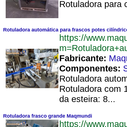
Rotuladora para 
Rotuladora automática para frascos potes cilíndr
https://www.maq
m=Rotuladora+au
Fabricante:
Maq
Componentes:
Rotuladora autom
Rotuladora com 1
da esteira: 8...
Rotuladora frasco grande Maqmundi
https://www.maq