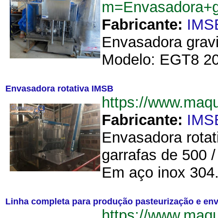
m=Envasadora+g
Fabricante:
IMS
Envasadora gravi
Modelo: EGT8 20/
Envasadora rotativa IMSB
https://www.maq
Fabricante:
IMS
Envasadora rotat
garrafas de 500 
Em aço inox 304.
Linha completa para produção pasteurização e en
https://www.maq