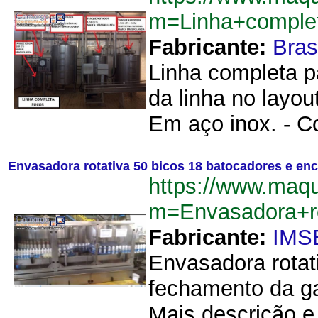
m=Linha+comple
Fabricante:
Bras
Linha completa p
da linha no layou
Em aço inox. - C
Envasadora rotativa 50 bicos 18 batocadores e en
https://www.maq
m=Envasadora+r
Fabricante:
IMS
Envasadora rotat
fechamento da ga
Mais descrição e 