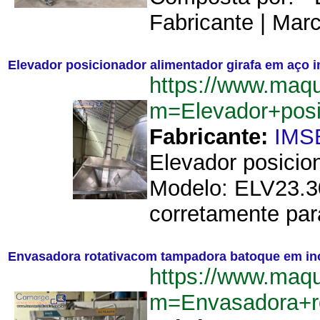
Fabricante | Mar
Elevador posicionador alimentador girafa em aço 
https://www.maq
m=Elevador+pos
Fabricante:
IMS
Elevador posicio
Modelo: ELV23.30
corretamente para
Envasadora rotativacom tampadora batoque em ino
https://www.maq
m=Envasadora+r