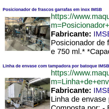
Posicionador de frascos garrafas em inox IMSB
https://www.maq
m=Posicionador
Fabricante:
IMS
Posicionador de 
e 750 ml.* *Capac
Linha de envase com tampadora por batoque IMS
https://www.maq
m=Linha+de+env
Fabricante:
IMS
Linha de envase 
Composta por: - 