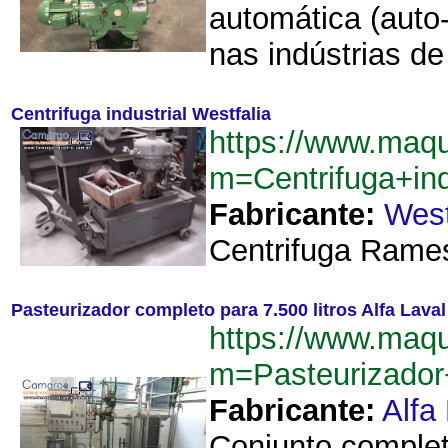
automática (auto
nas indústrias de
Centrifuga industrial Westfalia
https://www.maq
m=Centrifuga+ind
Fabricante:
West
Centrifuga Rames
Pasteurizador completo para 7.500 litros Alfa Lava
https://www.maq
m=Pasteurizador
Fabricante:
Alfa
Conjunto complet