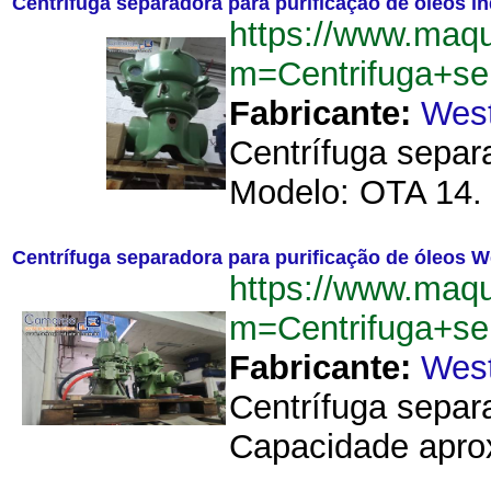
Centrífuga separadora para purificação de óleos indu
https://www.maq
m=Centrifuga+sep
Fabricante:
West
Centrífuga separa
Modelo: OTA 14. 
Centrífuga separadora para purificação de óleos Wes
https://www.maq
m=Centrifuga+se
Fabricante:
West
Centrífuga separ
Capacidade aprox