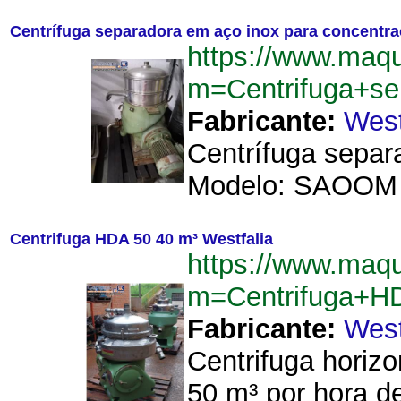
Centrífuga separadora em aço inox para concentra
https://www.maq
m=Centrifuga+se
Fabricante:
West
Centrífuga separ
Modelo: SAOOM 3
Centrifuga HDA 50 40 m³ Westfalia
https://www.maq
m=Centrifuga+H
Fabricante:
West
Centrifuga horiz
50 m³ por hora d