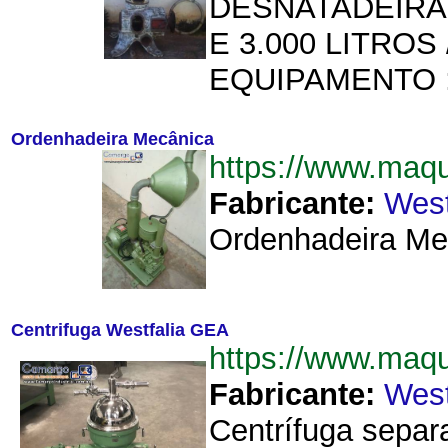
DESNATADEIRA 
E 3.000 LITRO
EQUIPAMENTO 
Ordenhadeira Mecânica
https://www.maq
Fabricante:
West
Ordenhadeira Mec
Centrifuga Westfalia GEA
https://www.maq
Fabricante:
West
Centrífuga separ