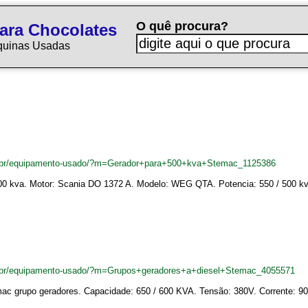
O quê procura?
ara Chocolates
quinas Usadas
m.br/equipamento-usado/?m=Gerador+para+500+kva+Stemac_1125386
00 kva. Motor: Scania DO 1372 A. Modelo: WEG QTA. Potencia: 550 / 500 kva
.br/equipamento-usado/?m=Grupos+geradores+a+diesel+Stemac_4055571
mac grupo geradores. Capacidade: 650 / 600 KVA. Tensão: 380V. Corrente: 9