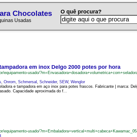
O quê procura?
ara Chocolates
quinas Usadas
tampadora em inox Delgo 2000 potes por hora
m.br/equipamento-usado/?m=Envasadora+dosadora+volumetrica+com+selad
s
,
Onrom
,
Schmersal
,
Schneider
,
SEW
,
Wenglor
ladora e tampadora em aço inox para potes frascos. Fabricante | marca: De
asado. Capacidade aproximada do f...
.br/equipamento-usado/?m=Embaladora+vertical+multi+cabeca+Kawamac_0
t