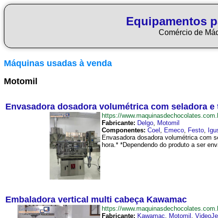
Equipamentos p
Comércio de Má
Máquinas usadas à venda
Motomil
Envasadora dosadora volumétrica com seladora e 
https://www.maquinasdechocolates.co
Fabricante:
Delgo
,
Motomil
Componentes:
Coel
,
Emeco
,
Festo
,
Igu
Envasadora dosadora volumétrica com se
hora.* *Dependendo do produto a ser env
Embaladora vertical multi cabeça Kawamac
https://www.maquinasdechocolates.com
Fabricante:
Kawamac
,
Motomil
,
VideoJe