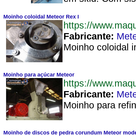
Moinho coloidal Meteor Rex I
https://www.maq
Fabricante:
Mete
Moinho coloidal i
Moinho para açúcar Meteor
https://www.maq
Fabricante:
Mete
Moinho para refin
Moinho de discos de pedra corundum Meteor mode