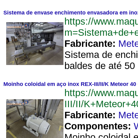
Sistema de envase enchimento envasadora em inox
https://www.maq
m=Sistema+de+e
Fabricante:
Mete
Sistema de ench
baldes de até 50 
Moinho coloidal em aço inox REX-III/II/K Meteor 40
https://www.maq
III/II/K+Meteor
Fabricante:
Mete
Componentes:
Moinho coloidal 