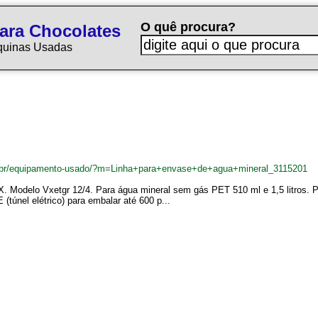
O quê procura?
ara Chocolates
quinas Usadas
.br/equipamento-usado/?m=Linha+para+envase+de+agua+mineral_3115201
x
Modelo Vxetgr 12/4. Para água mineral sem gás PET 510 ml e 1,5 litros. Pr
túnel elétrico) para embalar até 600 p...