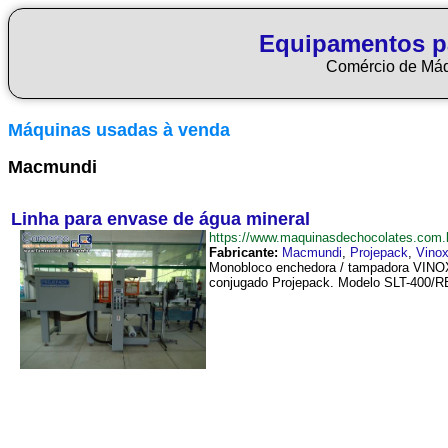
Equipamentos p
Comércio de Má
Máquinas usadas à venda
Macmundi
Linha para envase de água mineral
https://www.maquinasdechocolates.com
Fabricante:
Macmundi
,
Projepack
,
Vino
Monobloco enchedora / tampadora VINOX. 
conjugado Projepack. Modelo SLT-400/RE (