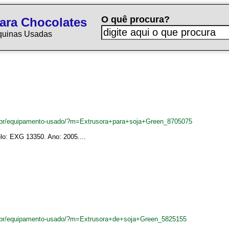
O quê procura?
ara Chocolates
quinas Usadas
.br/equipamento-usado/?m=Extrusora+para+soja+Green_8705075
lo: EXG 13350. Ano: 2005....
.br/equipamento-usado/?m=Extrusora+de+soja+Green_5825155