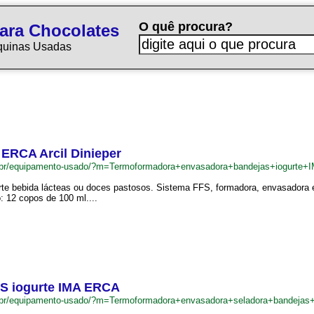
O quê procura?
ara Chocolates
quinas Usadas
ERCA Arcil Dinieper
.br/equipamento-usado/?m=Termoformadora+envasadora+bandejas+iogurte
rte bebida lácteas ou doces pastosos. Sistema FFS, formadora, envasadora 
: 12 copos de 100 ml....
S iogurte IMA ERCA
m.br/equipamento-usado/?m=Termoformadora+envasadora+seladora+bandej