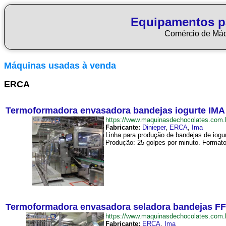
Equipamentos p
Comércio de Má
Máquinas usadas à venda
ERCA
Termoformadora envasadora bandejas iogurte IMA 
https://www.maquinasdechocolates.com
Fabricante:
Dinieper
,
ERCA
,
Ima
Linha para produção de bandejas de iogu
Produção: 25 golpes por minuto. Formato
Termoformadora envasadora seladora bandejas FF
https://www.maquinasdechocolates.co
Fabricante:
ERCA
,
Ima