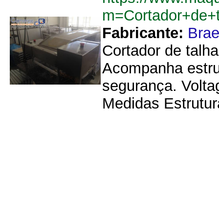
m=Cortador+de+t
Fabricante:
Brae
Cortador de talh
Acompanha estru
segurança. Volt
Medidas Estrutur