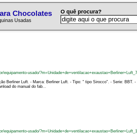
O quê procura?
ara Chocolates
quinas Usadas
.br/equipamento-usado/?m=Unidade+de+ventilacao+exaustao+Berliner+Luft_
ação Berliner Luft. - Marca: Berliner Luft. - Tipo: " tipo Sirocco". - Serie: B
wnload do manual do fab...
.br/equipamento-usado/?m=Unidade+de+ventilacao+exaustao+Berliner+Luft_