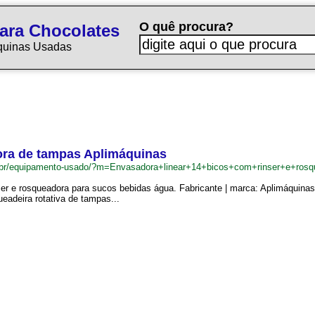
O quê procura?
ara Chocolates
quinas Usadas
dora de tampas Aplimáquinas
.br/equipamento-usado/?m=Envasadora+linear+14+bicos+com+rinser+e+ro
er e rosqueadora para sucos bebidas água. Fabricante | marca: Aplimáquinas
ueadeira rotativa de tampas...