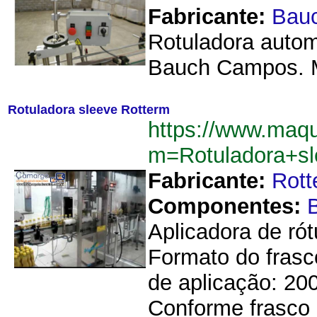
Fabricante:
Bau
Rotuladora automá
Bauch Campos. M
Rotuladora sleeve Rotterm
https://www.maq
m=Rotuladora+s
Fabricante:
Rott
Componentes:
B
Aplicadora de ró
Formato do frasc
de aplicação: 20
Conforme frasco d