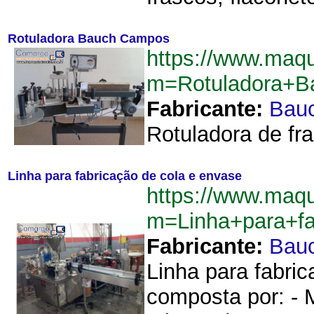
Rotuladora Bauch Campos
https://www.maq
m=Rotuladora+
Fabricante:
Bau
Rotuladora de fr
Linha para fabricação de cola e envase
https://www.maq
m=Linha+para+f
Fabricante:
Bau
Linha para fabric
composta por: - 