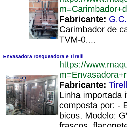
m=Carimbador+d
Fabricante:
G.C
Carimbador de c
TVM-0....
Envasadora rosqueadora e Tirelli
https://www.maq
m=Envasadora+ro
Fabricante:
Tirell
Linha importada 
composta por: - 
bicos. Modelo: 
frascos, flaconete