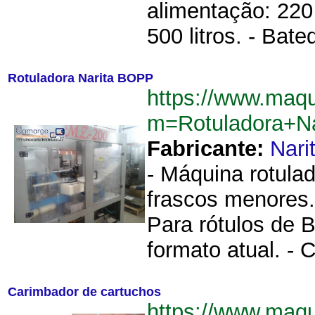
alimentação: 220
500 litros. - Bate
Rotuladora Narita BOPP
https://www.maq
m=Rotuladora+N
Fabricante:
Nari
- Máquina rotulado
frascos menores. 
Para rótulos de 
formato atual. - 
Carimbador de cartuchos
https://www.maq