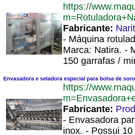
https://www.maq
m=Rotuladora+N
Fabricante:
Nari
- Máquina rotulad
Marca: Natira. -
150 garrafas / mi
Envasadora e seladora especial para bolsa de sor
https://www.maq
m=Envasadora+e
Fabricante:
Pro
- Envasadora par
inox. - Possui 10