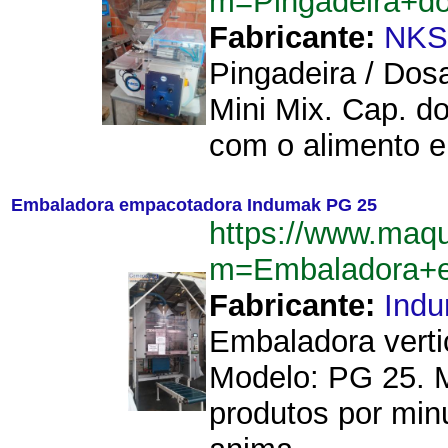
m=Pingadeira+d
Fabricante:
NKS
Pingadeira / Dos
Mini Mix. Cap. d
com o alimento e
Embaladora empacotadora Indumak PG 25
https://www.maq
m=Embaladora+
Fabricante:
Ind
Embaladora verti
Modelo: PG 25. 
produtos por minu