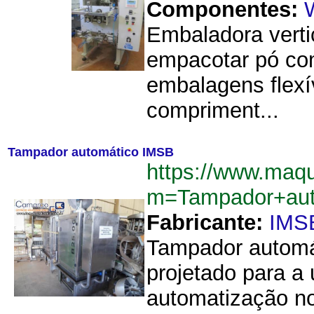
Componentes:
Embaladora verti
empacotar pó com 
embalagens flexí
compriment...
Tampador automático IMSB
https://www.maq
m=Tampador+au
Fabricante:
IMS
Tampador automá
projetado para a
automatização no