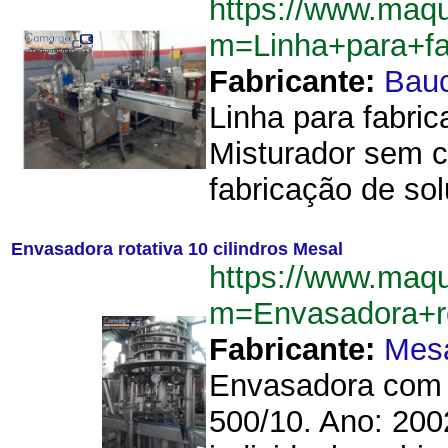
https://www.maq
m=Linha+para+f
Fabricante:
Bau
Linha para fabric
Misturador sem c
fabricação de sol
Envasadora rotativa 10 cilindros Mesal
https://www.maq
m=Envasadora+ro
Fabricante:
Mes
Envasadora com 1
500/10. Ano: 200