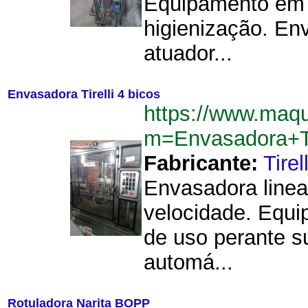
Equipamento em aç
higienização. Env
atuador...
Envasadora Tirelli 4 bicos
https://www.maq
m=Envasadora+Ti
Fabricante:
Tirell
Envasadora linea
velocidade. Equi
de uso perante s
automá...
Rotuladora Narita BOPP