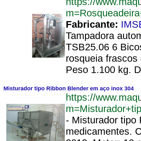
https://www.maq
m=Rosqueadeir
Fabricante:
IMS
Tampadora automá
TSB25.06 6 Bico
rosqueia frascos
Peso 1.100 kg. D
Misturador tipo Ribbon Blender em aço inox 304
https://www.maq
m=Misturador+t
- Misturador tipo
medicamentes. Ca