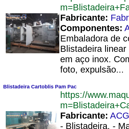
m=Blistadeira+
Fabricante:
Fab
Componentes:
A
Embaladora de co
Blistadeira linea
em aço inox. Com
foto, expulsão...
Blistadeira Cartoblis Pam Pac
https://www.maq
m=Blistadeira+C
Fabricante:
AC
- Blistadeira. -