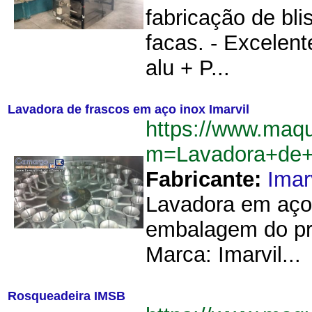
fabricação de bli
facas. - Excelen
alu + P...
Lavadora de frascos em aço inox Imarvil
https://www.maq
m=Lavadora+de+
Fabricante:
Imar
Lavadora em aço i
embalagem do pro
Marca: Imarvil...
Rosqueadeira IMSB