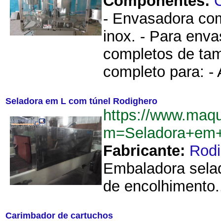
Componentes:
- Envasadora com
inox. - Para env
completos de tam
completo para: - 
Seladora em L com túnel Rodighero
https://www.maq
m=Seladora+em+
Fabricante:
Rodi
Embaladora selad
de encolhimento..
Carimbador de cartuchos