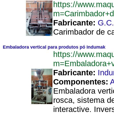
https://www.maq
m=Carimbador+d
Fabricante:
G.C
Carimbador de ca
Embaladora vertical para produtos pó Indumak
https://www.maq
m=Embaladora+v
Fabricante:
Ind
Componentes:
A
Embaladora vert
rosca, sistema d
interactive. Inv