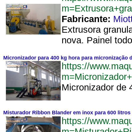
m=Extrusora+gra
Fabricante:
Miot
Extrusora granul
nova. Painel todo
Micronizador para 400 kg hora para micronização 
https://www.maq
m=Micronizador
Micronizador de 
Misturador Ribbon Blander em inox para 600 litros
https://www.maq
m=Misturador+Ri