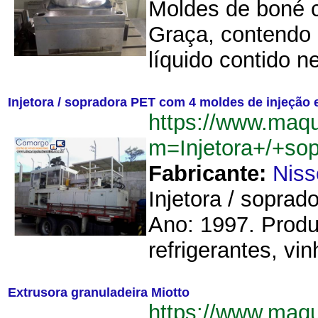
Moldes de boné c
Graça, contendo 
líquido contido n
Injetora / sopradora PET com 4 moldes de injeção 
https://www.maq
m=Injetora+/+s
Fabricante:
Niss
Injetora / sopra
Ano: 1997. Produ
refrigerantes, vi
Extrusora granuladeira Miotto
https://www.maq