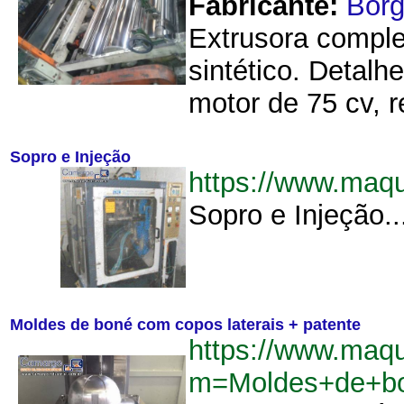
Fabricante:
Bor
Extrusora comple
sintético. Detal
motor de 75 cv, 
Sopro e Injeção
https://www.maq
Sopro e Injeção..
Moldes de boné com copos laterais + patente
https://www.maq
m=Moldes+de+bo