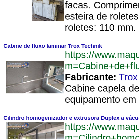
facas. Comprimen
esteira de rolete
roletes: 110 mm. (
Cabine de fluxo laminar Trox Technik
https://www.maq
m=Cabine+de+fl
Fabricante:
Trox
Cabine capela de 
equipamento em i
Cilindro homogenizador e extrusora Duplex a vácu
https://www.maq
m=Cilindro+hom