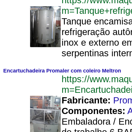
https://www.maq
m=Tanque+refri
Tanque encamisa
refrigeração aut
inox e externo em
serpentinas inter
Encartuchadeira Promaler com coleiro Meltron
https://www.maq
m=Encartuchadei
Fabricante:
Prom
Componentes:
A
Embaladora / Enc