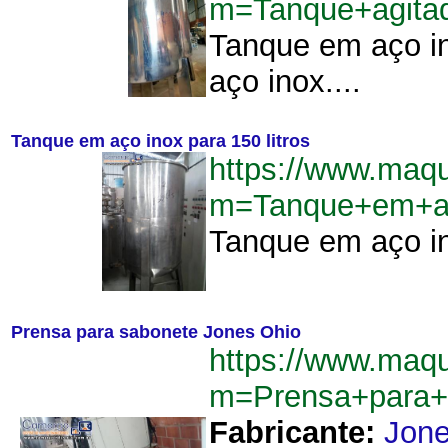
m=Tanque+agita
Tanque em aço in
aço inox....
Tanque em aço inox para 150 litros
https://www.maq
m=Tanque+em+ac
Tanque em aço in
Prensa para sabonete Jones Ohio
https://www.maq
m=Prensa+para+
Fabricante:
Jon