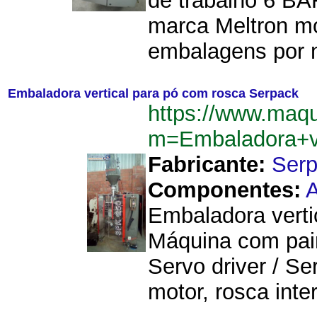
de trabalho 6 BA
marca Meltron mo
embalagens por 
Embaladora vertical para pó com rosca Serpack
https://www.maq
m=Embaladora+v
Fabricante:
Ser
Componentes:
A
Embaladora verti
Máquina com pai
Servo driver / S
motor, rosca int