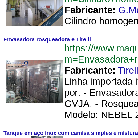
Fabricante:
G.M
Cilindro homogen
Envasadora rosqueadora e Tirelli
https://www.maq
m=Envasadora+ro
Fabricante:
Tirell
Linha importada 
por: - Envasadora
GVJA. - Rosquead
Modelo: NEBEL 2 T
Tanque em aço inox com camisa simples e mistur