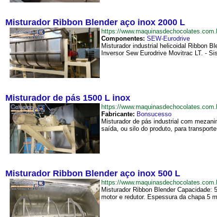
Misturador Ribbon Blender aço inox 2000 L
https://www.maquinasdechocolates.com
Componentes:
SEW-Eurodrive
Misturador industrial helicoidal Ribbon 
Inversor Sew Eurodrive Movitrac LT. - S
Misturador de pás 1500 L inox
https://www.maquinasdechocolates.com
Fabricante:
Bonsucesso
Misturador de pás industrial com mezanin
saída, ou silo do produto, para transpor
Misturador Ribbon Blender aço inox 500 L
https://www.maquinasdechocolates.com
Misturador Ribbon Blender Capacidade: 
motor e redutor. Espessura da chapa 5 