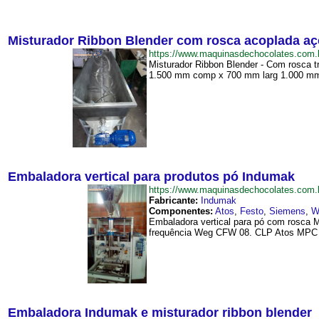
Misturador Ribbon Blender com rosca acoplada aç
https://www.maquinasdechocolates.com
Misturador Ribbon Blender - Com rosca t
1.500 mm comp x 700 mm larg 1.000 mm 
Embaladora vertical para produtos pó Indumak
https://www.maquinasdechocolates.com
Fabricante:
Indumak
Componentes:
Atos
,
Festo
,
Siemens
,
W
Embaladora vertical para pó com rosca M
frequência Weg CFW 08. CLP Atos MPC 400
Embaladora Indumak e misturador ribbon blender