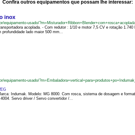
Confira outros equipamentos que possam lhe interessar:
o inox
.br/equipamento-usado/?m=Misturador+Ribbon+Blender+com+rosca+acopla
ransportadora acoplada. - Com redutor : 1/10 e motor 7,5 CV e rotação 1.740
profundidade lado maior 500 mm...
.br/equipamento-usado/?m=Embaladora+vertical+para+produtos+po+Induma
EG
arca: Indumak. Modelo: MG 8000. Com rosca, sistema de dosagem e formato. 
4. Servo driver / Servo convertidor /...