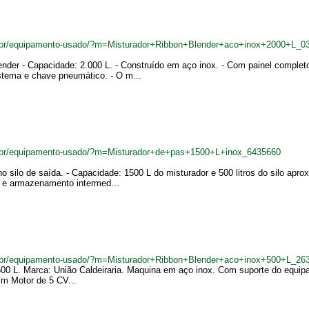
.br/equipamento-usado/?m=Misturador+Ribbon+Blender+aco+inox+2000+L_0
Blender - Capacidade: 2.000 L. - Construído em aço inox. - Com painel compl
istema e chave pneumático. - O m...
.br/equipamento-usado/?m=Misturador+de+pas+1500+L+inox_6435660
o silo de saída. - Capacidade: 1500 L do misturador e 500 litros do silo ap
te e armazenamento intermed...
.br/equipamento-usado/?m=Misturador+Ribbon+Blender+aco+inox+500+L_26
500 L. Marca: União Caldeiraria. Maquina em aço inox. Com suporte do equi
mm Motor de 5 CV...