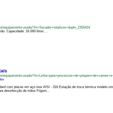
.br/equipamento-usado/?m=Secador+rotativos+duplo_2355424
ão. Capacidade: 16.000 litros....
tais
.br/equipamento-usado/?m=Linha+para+processos+de+preparo+de+carnes+e
dex
dard com placas em aço inox AISI - 316 Estação de troca térmica modelo sma
ara desinfecção de mãos Frigom...