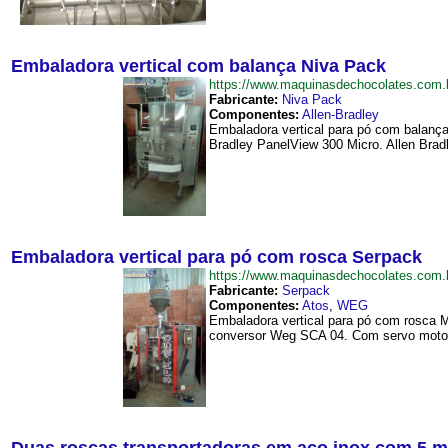
Embaladora vertical com balança Niva Pack
https://www.maquinasdechocolates.com
Fabricante:
Niva Pack
Componentes:
Allen-Bradley
Embaladora vertical para pó com balança
Bradley PanelView 300 Micro. Allen Bradle
Embaladora vertical para pó com rosca Serpack
https://www.maquinasdechocolates.com
Fabricante:
Serpack
Componentes:
Atos
,
WEG
Embaladora vertical para pó com rosca 
conversor Weg SCA 04. Com servo motor,