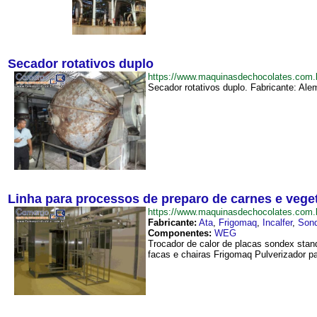
Secador rotativos duplo
https://www.maquinasdechocolates.com
Secador rotativos duplo. Fabricante: Alem
Linha para processos de preparo de carnes e vege
https://www.maquinasdechocolates.com
Fabricante:
Ata
,
Frigomaq
,
Incalfer
,
Son
Componentes:
WEG
Trocador de calor de placas sondex stan
facas e chairas Frigomaq Pulverizador p