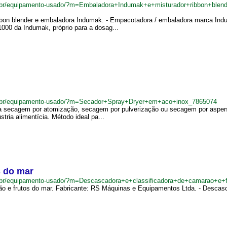
.br/equipamento-usado/?m=Embaladora+Indumak+e+misturador+ribbon+blen
ibbon blender e embaladora Indumak: - Empacotadora / embaladora marca In
000 da Indumak, próprio para a dosag...
m.br/equipamento-usado/?m=Secador+Spray+Dryer+em+aco+inox_7865074
a secagem por atomização, secagem por pulverização ou secagem por aspers
ústria alimentícia. Método ideal pa...
s do mar
.br/equipamento-usado/?m=Descascadora+e+classificadora+de+camarao+e+
ão e frutos do mar. Fabricante: RS Máquinas e Equipamentos Ltda. - Descas