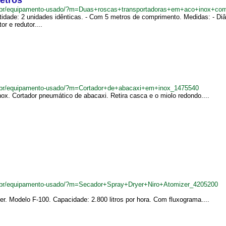
etros
m.br/equipamento-usado/?m=Duas+roscas+transportadoras+em+aco+inox+c
idade: 2 unidades idênticas. - Com 5 metros de comprimento. Medidas: - Diâ
r e redutor....
.br/equipamento-usado/?m=Cortador+de+abacaxi+em+inox_1475540
ox. Cortador pneumático de abacaxi. Retira casca e o miolo redondo....
.br/equipamento-usado/?m=Secador+Spray+Dryer+Niro+Atomizer_4205200
r. Modelo F-100. Capacidade: 2.800 litros por hora. Com fluxograma....