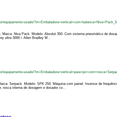
.br/equipamento-usado/?m=Embaladora+vertical+com+balanca+Niva+Pack_
. Marca: Niva Pack. Modelo: Absolut 350. Com sistema pneumático de dosage
y ultra 3000 i. Allen Bradley M...
.br/equipamento-usado/?m=Embaladora+vertical+para+po+com+rosca+Serp
Marca: Serpack. Modelo: SPK 250. Máquina com painel. Inversor de frequênc
 rosca interna de dosagem e dosador co...