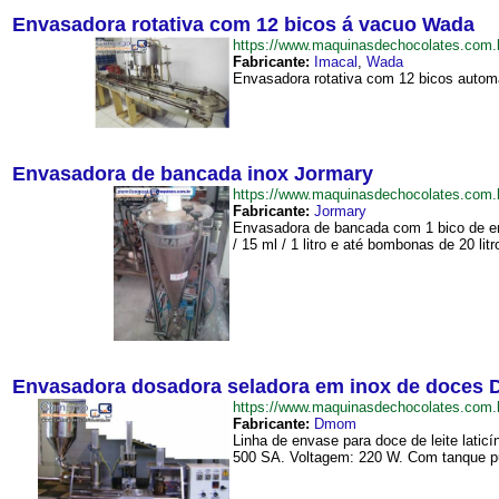
Envasadora rotativa com 12 bicos á vacuo Wada
https://www.maquinasdechocolates.co
Fabricante:
Imacal
,
Wada
Envasadora rotativa com 12 bicos automá
Envasadora de bancada inox Jormary
https://www.maquinasdechocolates.co
Fabricante:
Jormary
Envasadora de bancada com 1 bico de env
/ 15 ml / 1 litro e até bombonas de 20 lit
Envasadora dosadora seladora em inox de doces
https://www.maquinasdechocolates.co
Fabricante:
Dmom
Linha de envase para doce de leite lati
500 SA. Voltagem: 220 W. Com tanque pu