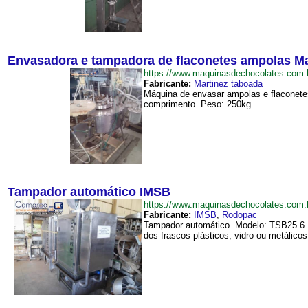
Envasadora e tampadora de flaconetes ampolas M
https://www.maquinasdechocolates.co
Fabricante:
Martinez taboada
Máquina de envasar ampolas e flaconetes
comprimento. Peso: 250kg....
Tampador automático IMSB
https://www.maquinasdechocolates.co
Fabricante:
IMSB
,
Rodopac
Tampador automático. Modelo: TSB25.6. 
dos frascos plásticos, vidro ou metálicos