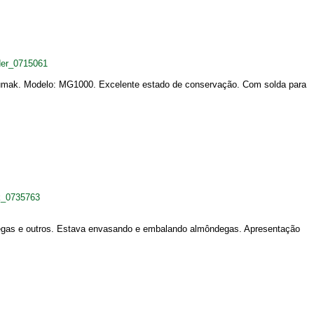
der_0715061
dumak. Modelo: MG1000. Excelente estado de conservação. Com solda para
k_0735763
egas e outros. Estava envasando e embalando almôndegas. Apresentação