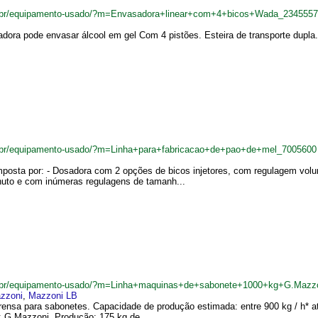
m.br/equipamento-usado/?m=Envasadora+linear+com+4+bicos+Wada_2345557
dora pode envasar álcool em gel Com 4 pistões. Esteira de transporte dupla
.br/equipamento-usado/?m=Linha+para+fabricacao+de+pao+de+mel_7005600
mposta por: - Dosadora com 2 opções de bicos injetores, com regulagem vol
to e com inúmeras regulagens de tamanh...
m.br/equipamento-usado/?m=Linha+maquinas+de+sabonete+1000+kg+G.Mazz
zzoni
,
Mazzoni LB
prensa para sabonetes. Capacidade de produção estimada: entre 900 kg / h* a
: G.Mazzoni. Produção: 175 kg de...