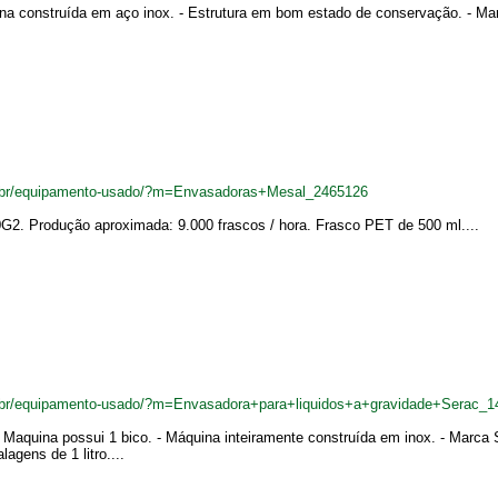
na construída em aço inox. - Estrutura em bom estado de conservação. - Marc
.br/equipamento-usado/?m=Envasadoras+Mesal_2465126
2. Produção aproximada: 9.000 frascos / hora. Frasco PET de 500 ml....
.br/equipamento-usado/?m=Envasadora+para+liquidos+a+gravidade+Serac_1
 - Maquina possui 1 bico. - Máquina inteiramente construída em inox. - Marc
agens de 1 litro....