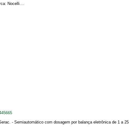
a: Nocelli....
445665
a Serac. - Semiautomático com dosagem por balança eletrônica de 1 a 25