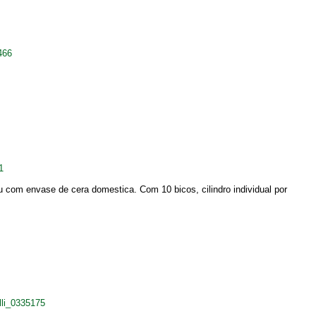
466
1
com envase de cera domestica. Com 10 bicos, cilindro individual por
li_0335175