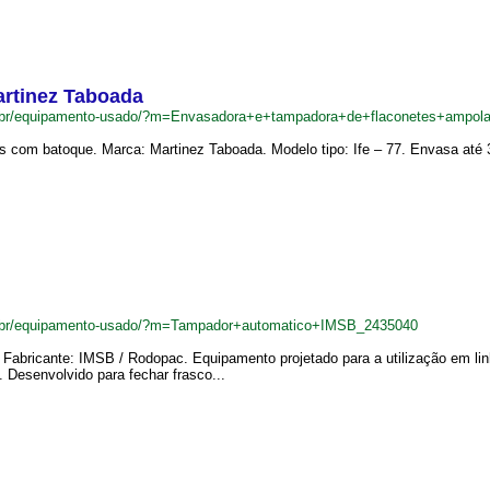
artinez Taboada
m.br/equipamento-usado/?m=Envasadora+e+tampadora+de+flaconetes+ampol
 com batoque. Marca: Martinez Taboada. Modelo tipo: Ife – 77. Envasa até 30
m.br/equipamento-usado/?m=Tampador+automatico+IMSB_2435040
Fabricante: IMSB / Rodopac. Equipamento projetado para a utilização em l
. Desenvolvido para fechar frasco...