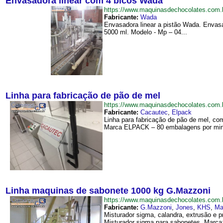
Envasadora linear com 4 bicos Wada
https://www.maquinasdechocolates.co
Fabricante:
Wada
Envasadora linear a pistão Wada. Envasa
5000 ml. Modelo - Mp – 04...
Linha para fabricação de pão de mel
https://www.maquinasdechocolates.com
Fabricante:
Cacautec
,
Elpack
Linha para fabricação de pão de mel, co
Marca ELPACK – 80 embalagens por minu
Linha maquinas de sabonete 1000 kg G.Mazzoni
https://www.maquinasdechocolates.co
Fabricante:
G.Mazzoni
,
Jones
,
KHS
,
Ma
Misturador sigma, calandra, extrusão e 
Misturador sigma para sabonetes. Marca