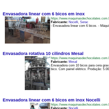
Envasadora linear com 6 bicos em inox
https://www.maquinasdechocolates.co
Fabricante:
Nocelli
,
Serac
- Envasadora linear com 6 bicos. - Máqu
Envasadora rotativa 10 cilindros Mesal
https://www.maquinasdechocolates.com
Fabricante:
Mesal
Envasadora com 10 bicos para cera graxa
bico. Com painel elétrico. Produção: 5.00
Envasadora linear com 6 bicos em inox Nocelli
https://www.maquinasdechocolates.com
Fabricante:
Nocelli