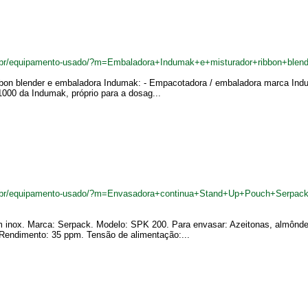
.br/equipamento-usado/?m=Embaladora+Indumak+e+misturador+ribbon+blen
ibbon blender e embaladora Indumak: - Empacotadora / embaladora marca In
000 da Indumak, próprio para a dosag...
m.br/equipamento-usado/?m=Envasadora+continua+Stand+Up+Pouch+Serpac
 inox. Marca: Serpack. Modelo: SPK 200. Para envasar: Azeitonas, almônd
endimento: 35 ppm. Tensão de alimentação:...