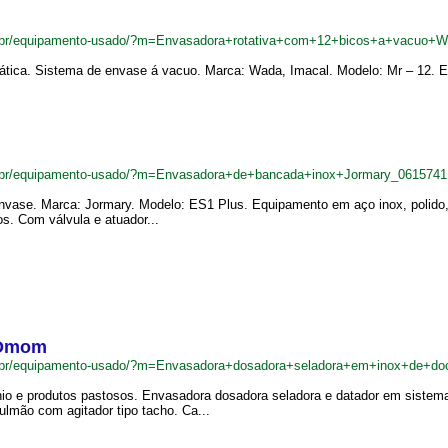
m.br/equipamento-usado/?m=Envasadora+rotativa+com+12+bicos+a+vacuo+
tica. Sistema de envase á vacuo. Marca: Wada, Imacal. Modelo: Mr – 12. Est
m.br/equipamento-usado/?m=Envasadora+de+bancada+inox+Jormary_0615741
ase. Marca: Jormary. Modelo: ES1 Plus. Equipamento em aço inox, polido, in
ros. Com válvula e atuador...
 Dmom
m.br/equipamento-usado/?m=Envasadora+dosadora+seladora+em+inox+de+
cínio e produtos pastosos. Envasadora dosadora seladora e datador em sistem
lmão com agitador tipo tacho. Ca...