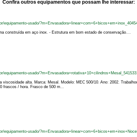
Confira outros equipamentos que possam lhe interessar:
m.br/equipamento-usado/?m=Envasadora+linear+com+6+bicos+em+inox_4045
ina construída em aço inox. - Estrutura em bom estado de conservação....
.br/equipamento-usado/?m=Envasadora+rotativa+10+cilindros+Mesal_541533
 viscosidade alta. Marca: Mesal. Modelo: MEC 500/10. Ano: 2002. Trabalhou 
0 frascos / hora. Frasco de 500 m...
.br/equipamento-usado/?m=Envasadora+linear+com+6+bicos+em+inox+Nocel