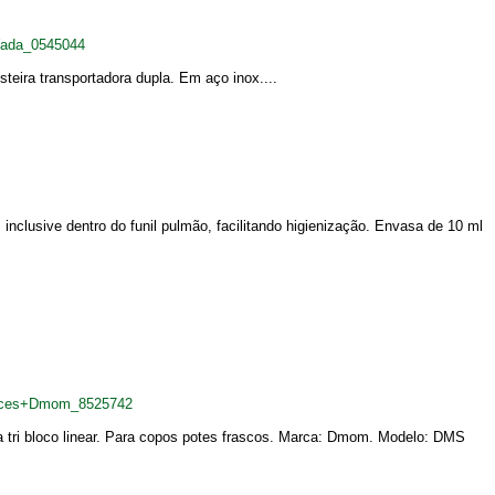
Wada_0545044
eira transportadora dupla. Em aço inox....
clusive dentro do funil pulmão, facilitando higienização. Envasa de 10 ml
doces+Dmom_8525742
a tri bloco linear. Para copos potes frascos. Marca: Dmom. Modelo: DMS